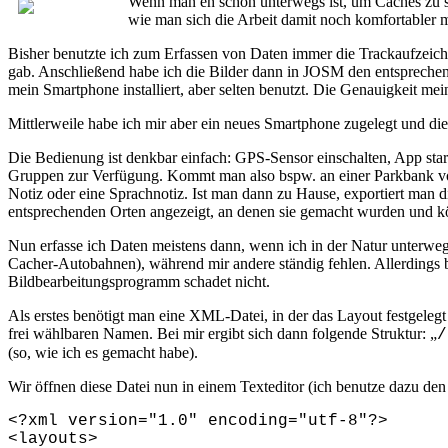
Wenn man eh schon unterwegs ist, um Caches zu s
wie man sich die Arbeit damit noch komfortabler ma
Bisher benutzte ich zum Erfassen von Daten immer die Trackaufzeich
gab. Anschließend habe ich die Bilder dann in JOSM den entsprechen
mein Smartphone installiert, aber selten benutzt. Die Genauigkeit me
Mittlerweile habe ich mir aber ein neues Smartphone zugelegt und die
Die Bedienung ist denkbar einfach: GPS-Sensor einschalten, App sta
Gruppen zur Verfügung. Kommt man also bspw. an einer Parkbank vorb
Notiz oder eine Sprachnotiz. Ist man dann zu Hause, exportiert man 
entsprechenden Orten angezeigt, an denen sie gemacht wurden und k
Nun erfasse ich Daten meistens dann, wenn ich in der Natur unterwegs
Cacher-Autobahnen), während mir andere ständig fehlen. Allerdings bie
Bildbearbeitungsprogramm schadet nicht.
Als erstes benötigt man eine XML-Datei, in der das Layout festgelegt
frei wählbaren Namen. Bei mir ergibt sich dann folgende Struktur: „
/
(so, wie ich es gemacht habe).
Wir öffnen diese Datei nun in einem Texteditor (ich benutze dazu de
<?xml version="1.0" encoding="utf-8"?>
<layouts>