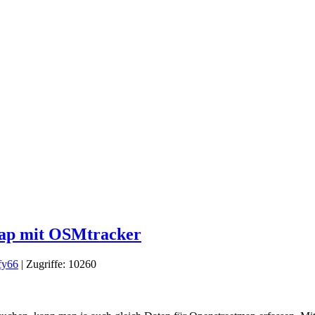
map mit OSMtracker
fy66
| Zugriffe: 10260