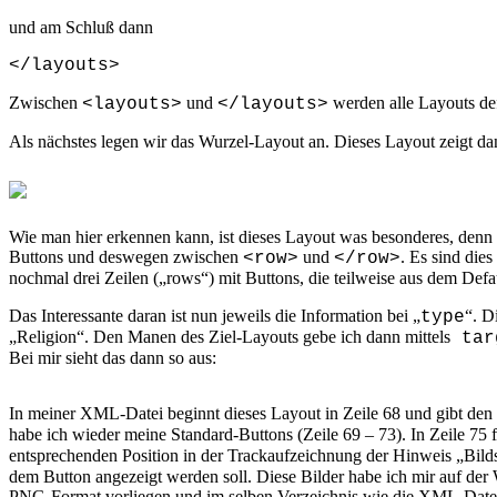
und am Schluß dann
</layouts>
Zwischen
und
werden alle Layouts def
<layouts>
</layouts>
Als nächstes legen wir das Wurzel-Layout an. Dieses Layout zeigt dan
Wie man hier erkennen kann, ist dieses Layout was besonderes, denn e
Buttons und deswegen zwischen
und
. Es sind die
<row>
</row>
nochmal drei Zeilen („rows“) mit Buttons, die teilweise aus dem Defa
Das Interessante daran ist nun jeweils die Information bei „
“. D
type
„Religion“. Den Manen des Ziel-Layouts gebe ich dann mittels
targ
Bei mir sieht das dann so aus:
In meiner XML-Datei beginnt dieses Layout in Zeile 68 und gibt de
habe ich wieder meine Standard-Buttons (Zeile 69 – 73). In Zeile 75 f
entsprechenden Position in der Trackaufzeichnung der Hinweis „Bildst
dem Button angezeigt werden soll. Diese Bilder habe ich mir auf der
PNG-Format vorliegen und im selben Verzeichnis wie die XML-Datei s