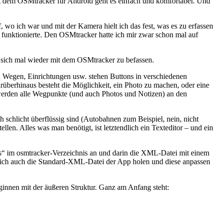
t dem OSMtracker für Android geht es einfach und komfortabel. Und
o ich war und mit der Kamera hielt ich das fest, was es zu erfassen
funktionierte. Den OSMtracker hatte ich mir zwar schon mal auf
o, sich mal wieder mit dem OSMtracker zu befassen.
n Wegen, Einrichtungen usw. stehen Buttons in verschiedenen
berhinaus besteht die Möglichkeit, ein Photo zu machen, oder eine
 werden alle Wegpunkte (und auch Photos und Notizen) an den
 schlicht überflüssig sind (Autobahnen zum Beispiel, nein, nicht
len. Alles was man benötigt, ist letztendlich ein Texteditor – und ein
outs“ im osmtracker-Verzeichnis an und darin die XML-Datei mit einem
lich auch die Standard-XML-Datei der App holen und diese anpassen
ginnen mit der äußeren Struktur. Ganz am Anfang steht: