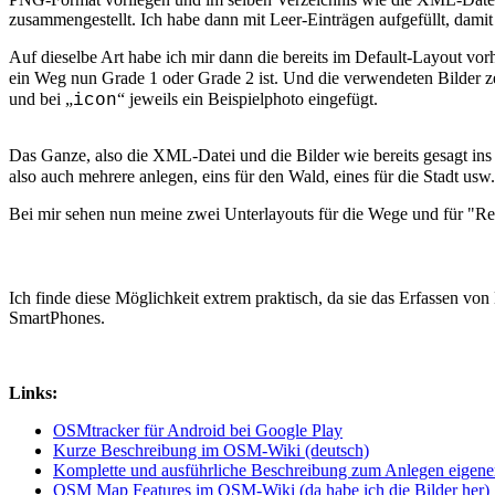
zusammengestellt. Ich habe dann mit Leer-Einträgen aufgefüllt, damit e
Auf dieselbe Art habe ich mir dann die bereits im Default-Layout vor
ein Weg nun Grade 1 oder Grade 2 ist. Und die verwendeten Bilder zeig
und bei „
“ jeweils ein Beispielphoto eingefügt.
icon
Das Ganze, also die XML-Datei und die Bilder wie bereits gesagt ins
also auch mehrere anlegen, eins für den Wald, eines für die Stadt usw.
Bei mir sehen nun meine zwei Unterlayouts für die Wege und für "Rel
Ich finde diese Möglichkeit extrem praktisch, da sie das Erfassen
SmartPhones.
Links:
OSMtracker für Android bei Google Play
Kurze Beschreibung im OSM-Wiki (deutsch)
Komplette und ausführliche Beschreibung zum Anlegen eigener
OSM Map Features im OSM-Wiki (da habe ich die Bilder her)