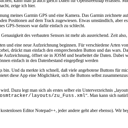
uchen, kann man ja auch gleich Daten für Openstreetmap erfassen. Mi
cht, zeige ich hier.
nung meines Garmin GPS und eine Kamera. Das Garmin zeichnete auf, w
den Positionen auf dem Track zugewiesen. Etwas umständlich, aber es 
ines GPS-Sensors war dafür einfach zu schlecht.
 Genauigkeit des verbauten Sensors ist mehr als ausreichend. Zeit als
rten und eine neue Aufzeichnung beginnen. Für verschiedene Arten vo
ei, drückt man einfach den entsprechenden Button und das wars. Darü
die Aufzeichnung, öffnet sie in JOSM und bearbeitet die Daten. Dabei
önnen einfach in den Datenbestand eingepflegt werden
 bin. Und da merkte ich schnell, daß viele angebotene Buttons für mich
tet diese App eine Möglichkeit, sich die Buttons selbst zusammenzustel
 wird. Dazu legt man sich als erstes selber ein Unterverzeichnis „lay
“. Man kann sich natür
osmtracker/layouts/zu_Fuss.xml
n kostenlosen Editor Notepad++, jeder andere geht aber ebenso). Wir be