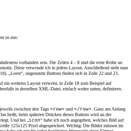
nn so aus:
indestens vorhanden sein. Die Zeilen 4 – 8 sind die erste Reihe an
extnotiz. Diese verwende ich in jedem Layout. Anschließend sieht man
18). „Leere“, ungenutzte Buttons finden sich in Zeile 22 und 23.
uf ein weiteres Layout verweist, in Zeile 18 zum Beispiel auf
enfalls in derselben XML-Datei, einfach weiter unten, definieren.
 jeweils zwischen den Tags
und
. Ganz am Anfang
<row>
</row>
 Das heißt, beim späteren Drücken dieses Buttons wird an der
elegt. Und bei „
“ habe ich noch angegeben, welches Bild auf
icon
 Größe 125x125 Pixel abgespeichert. Wichtig: Die Bilder müssen im
se habe ich mir für jeden benötigten Wegpunkt einen Eintrag