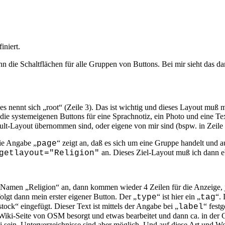
iniert.
n die Schaltflächen für alle Gruppen von Buttons. Bei mir sieht das da
s nennt sich „root“ (Zeile 3). Das ist wichtig und dieses Layout muß m
s die systemeigenen Buttons für eine Sprachnotiz, ein Photo und eine T
ult-Layout übernommen sind, oder eigene von mir sind (bspw. in Zeile 
ie Angabe „
“ zeigt an, daß es sich um eine Gruppe handelt und a
page
an. Dieses Ziel-Layout muß ich dann eb
etlayout="Religion"
n Namen „Religion“ an, dann kommen wieder 4 Zeilen für die Anzeige,
olgt dann mein erster eigener Button. Der „
“ ist hier ein „
“.
type
tag
ock“ eingefügt. Dieser Text ist mittels der Angabe bei „
“ festg
label
 Wiki-Seite von OSM besorgt und etwas bearbeitet und dann ca. in der
ein. Unterverzeichnisse sind aber möglich. Und auf diese Art und Wei