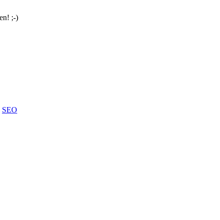
en! ;-)
g
SEO